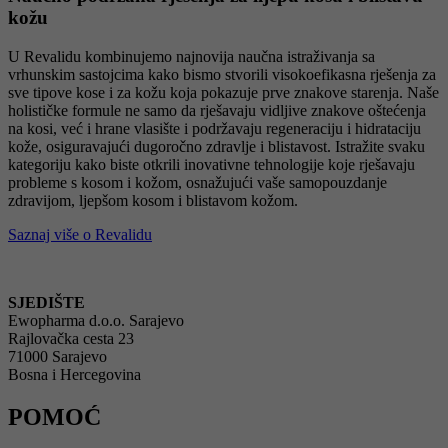
kožu
U Revalidu kombinujemo najnovija naučna istraživanja sa
vrhunskim sastojcima kako bismo stvorili visokoefikasna rješenja za
sve tipove kose i za kožu koja pokazuje prve znakove starenja. Naše
holističke formule ne samo da rješavaju vidljive znakove oštećenja
na kosi, već i hrane vlasište i podržavaju regeneraciju i hidrataciju
kože, osiguravajući dugoročno zdravlje i blistavost. Istražite svaku
kategoriju kako biste otkrili inovativne tehnologije koje rješavaju
probleme s kosom i kožom, osnažujući vaše samopouzdanje
zdravijom, ljepšom kosom i blistavom kožom.
Saznaj više o Revalidu
SJEDIŠTE
Ewopharma d.o.o. Sarajevo
Rajlovačka cesta 23
71000 Sarajevo
Bosna i Hercegovina
POMOĆ