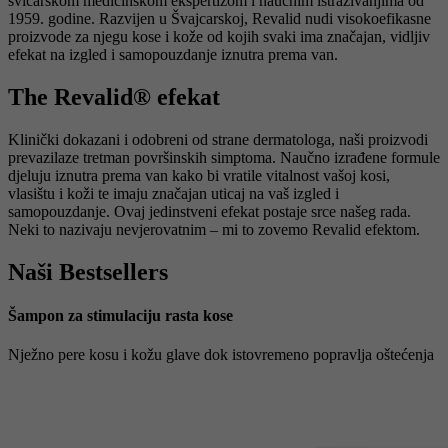
švicarskom medicinskom ekspertizom i naučnim istraživanjima od
1959. godine. Razvijen u Švajcarskoj, Revalid nudi visokoefikasne
proizvode za njegu kose i kože od kojih svaki ima značajan, vidljiv
efekat na izgled i samopouzdanje iznutra prema van.
The Revalid® efekat
Klinički dokazani i odobreni od strane dermatologa, naši proizvodi
prevazilaze tretman površinskih simptoma. Naučno izrađene formule
djeluju iznutra prema van kako bi vratile vitalnost vašoj kosi,
vlasištu i koži te imaju značajan uticaj na vaš izgled i
samopouzdanje. Ovaj jedinstveni efekat postaje srce našeg rada.
Neki to nazivaju nevjerovatnim – mi to zovemo Revalid efektom.
Naši Bestsellers
Šampon za stimulaciju rasta kose
Nježno pere kosu i kožu glave dok istovremeno popravlja oštećenja