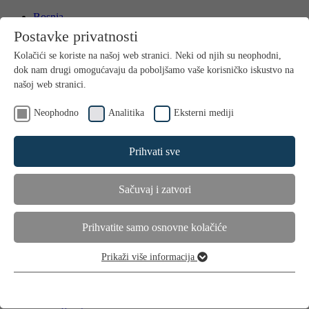
Bosnia
International
Postavke privatnosti
Kontakt
Kolačići se koriste na našoj web stranici. Neki od njih su neophodni,
Media
dok nam drugi omogućavaju da poboljšamo vaše korisničko iskustvo na
našoj web stranici.
Neophodno
Analitika
Eksterni mediji
Prihvati sve
Sačuvaj i zatvori
Home
Proizvodi
Njega kose
Prihvatite samo osnovne kolačiće
Dodaci prehrani
Primjena
Prikaži više informacija
Savjeti i trikovi
Neophodno
Suha i oštećena kosa
Ovi kolačići su neophodni za funkcioniranje web stranice i ne mogu
Gubitak kose kod muškaraca
se isključiti.
Gubitak kose kod žena