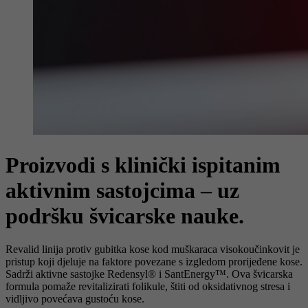
Proizvodi s klinički ispitanim
aktivnim sastojcima – uz
podršku švicarske nauke.
Revalid linija protiv gubitka kose kod muškaraca visokoučinkovit je
pristup koji djeluje na faktore povezane s izgledom prorijeđene kose.
Sadrži aktivne sastojke Redensyl® i SantEnergy™. Ova švicarska
formula pomaže revitalizirati folikule, štiti od oksidativnog stresa i
vidljivo povećava gustoću kose.