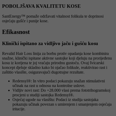
POBOLJŠAVA KVALITETU KOSE
SantEnergy™ pomaže održavati vitalnost folikula te doprinosi
osjećaju gušće i punije kose.
Efikasnost
Klinički ispitano za vidljivo jaču i gušću kosu
Revalid Hair Loss linija za borbu protiv opadanja kose kombinira
snažne, klinički ispitane aktivne sastojke koji djeluju na prorijeđenu
kosu iz korijena te joj vraćaju prirodnu gustoću. Ovaj švicarski
koncept djeluje skladno kako bi ojačao folikule, reaktivirao rast i
zaštitio vlasište, osiguravajući dugotrajne rezultate.
Redensyl®: In vitro podaci pokazuju snažan stimulativni
učinak na rast u odnosu na kontrolne uslove.
Vidljiv novi rast: Do +28.000 vlasi prema fototrihogramskoj
procjeni u studiji sastojka Redensyl®.
Osjećaj ugode na vlasištu: Podaci iz studija sastojaka
pokazuju učinak povezan s umirenjem i smanjenjem osjećaja
iritacije.