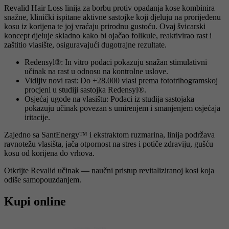
Revalid Hair Loss linija za borbu protiv opadanja kose kombinira
snažne, klinički ispitane aktivne sastojke koji djeluju na prorijeđenu
kosu iz korijena te joj vraćaju prirodnu gustoću. Ovaj švicarski
koncept djeluje skladno kako bi ojačao folikule, reaktivirao rast i
zaštitio vlasište, osiguravajući dugotrajne rezultate.
Redensyl®: In vitro podaci pokazuju snažan stimulativni
učinak na rast u odnosu na kontrolne uslove.
Vidljiv novi rast: Do +28.000 vlasi prema fototrihogramskoj
procjeni u studiji sastojka Redensyl®.
Osjećaj ugode na vlasištu: Podaci iz studija sastojaka
pokazuju učinak povezan s umirenjem i smanjenjem osjećaja
iritacije.
Zajedno sa SantEnergy™ i ekstraktom ruzmarina, linija podržava
ravnotežu vlasišta, jača otpornost na stres i potiče zdraviju, gušću
kosu od korijena do vrhova.
Otkrijte Revalid učinak — naučni pristup revitaliziranoj kosi koja
odiše samopouzdanjem.
Kupi online