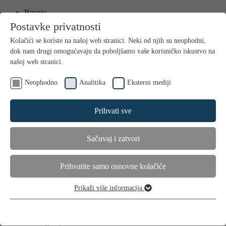
Bosnia
International
Postavke privatnosti
Kontakt
Kolačići se koriste na našoj web stranici. Neki od njih su neophodni,
Media
dok nam drugi omogućavaju da poboljšamo vaše korisničko iskustvo na
našoj web stranici.
Neophodno
Analitika
Eksterni mediji
Prihvati sve
Sačuvaj i zatvori
Home
Proizvodi
Njega kose
Prihvatite samo osnovne kolačiće
Dodaci prehrani
Primjena
Prikaži više informacija
Savjeti i trikovi
Neophodno
Suha i oštećena kosa
Ovi kolačići su neophodni za funkcioniranje web stranice i ne mogu
Gubitak kose kod muškaraca
se isključiti.
Gubitak kose kod žena