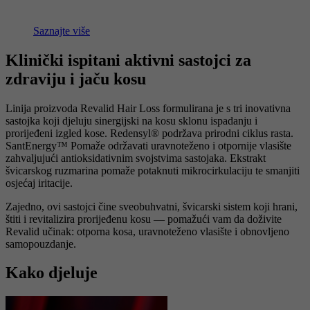
Saznajte više
Klinički ispitani aktivni sastojci za
zdraviju i jaču kosu
Linija proizvoda Revalid Hair Loss formulirana je s tri inovativna
sastojka koji djeluju sinergijski na kosu sklonu ispadanju i
prorijeđeni izgled kose. Redensyl® podržava prirodni ciklus rasta.
SantEnergy™ Pomaže održavati uravnoteženo i otpornije vlasište
zahvaljujući antioksidativnim svojstvima sastojaka. Ekstrakt
švicarskog ruzmarina pomaže potaknuti mikrocirkulaciju te smanjiti
osjećaj iritacije.
Zajedno, ovi sastojci čine sveobuhvatni, švicarski sistem koji hrani,
štiti i revitalizira prorijeđenu kosu — pomažući vam da doživite
Revalid učinak: otporna kosa, uravnoteženo vlasište i obnovljeno
samopouzdanje.
Kako djeluje