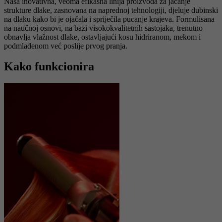
Naša inovativna, veoma efikasna linija proizvoda za jačanje
strukture dlake, zasnovana na naprednoj tehnologiji, djeluje dubinski
na dlaku kako bi je ojačala i spriječila pucanje krajeva. Formulisana
na naučnoj osnovi, na bazi visokokvalitetnih sastojaka, trenutno
obnavlja vlažnost dlake, ostavljajući kosu hidriranom, mekom i
podmlađenom već poslije prvog pranja.
Kako funkcionira