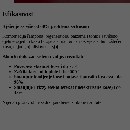
Efikasnost
Rješenje za više od 60% problema sa kosom
Kombinacija šampona, regeneratora, balzama i tonika savršeno
djeluje zajedno kako bi ojačala, nahranila i oživjela suhu i oštećenu
kosu, dajući joj blistavost i sjaj.
Klinički dokazan sistem i vidljivi rezultati
P
ovećava vlažnost kose i do
77%
Zaštita kose od toplote
i do 200°C
S
manjuje lomljenje kose i pojave ispucalih krajeva i do
96%
Smanjuje Frizzy efekat (efekat naelektrisane kose)
i do
43%
Nijedan proizvod ne sadrži parabene, silikone i sulfate