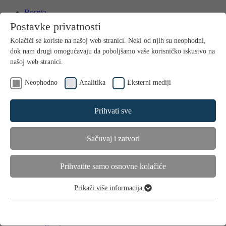
Bosnia
International
Postavke privatnosti
Kontakt
Kolačići se koriste na našoj web stranici. Neki od njih su neophodni,
Media
dok nam drugi omogućavaju da poboljšamo vaše korisničko iskustvo na
našoj web stranici.
Neophodno
Analitika
Eksterni mediji
Prihvati sve
Sačuvaj i zatvori
Home
Proizvodi
Njega kose
Prihvatite samo osnovne kolačiće
Dodaci prehrani
Primjena
Prikaži više informacija
Savjeti i trikovi
Neophodno
Suha i oštećena kosa
Ovi kolačići su neophodni za funkcioniranje web stranice i ne mogu
Gubitak kose kod muškaraca
se isključiti.
Gubitak kose kod žena