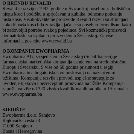
O BRENDU REVALID
Revalid je razvijen 1992. godine u Švicarskoj posebno za holističku
njegu kose i podršku u sprječavanju gubitka, odnosno poticanju
rasta kose. Visokokvalitetne proizvode Revalid razvili su stručnjaci
kako bi vaša kosa bila zdravija i jača te su posebno formulisani kako
bi zadovoljili potrebe svakog pojedinca. Svi kozmetički proizvodi
dermatološki su ispitani i proizvedeni u Švicarskoj. Za više
informacija posjetite www.revalid.ba
O KOMPANIJI EWOPHARMA
Ewopharma AG, sa sjedištem u Švicarskoj (Schaffhausen) je
farmaceutska marketinška kompanija usmjerena na srednjoistočnu
Europu i Švicarsku. S više od 60 godina prisutnosti u regiji,
Ewopharma ima bogato iskustvo poslovanja na naznačenim
tržištima. Kompanija razvija i provodi uspješne strategije za
uvođenje lijekova i bezreceptnih proizvoda na tržište.Kompanija
zapošljava više od 320 visoko kvalifikovanih radnika u 15 zemalja.
www.ewopharma.ba
SJEDIŠTE
Ewopharma d.o.o. Sarajevo
Rajlovačka cesta 23
71000 Sarajevo
Bosna i Hercegovina