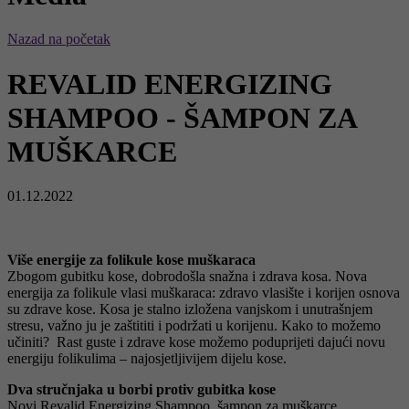
Zweck
Tracking the use of embedded services.
Nazad na početak
REVALID ENERGIZING
SHAMPOO - ŠAMPON ZA
MUŠKARCE
01.12.2022
Više energije za folikule kose muškaraca
Zbogom gubitku kose, dobrodošla snažna i zdrava kosa. Nova
energija za folikule vlasi muškaraca: zdravo vlasište i korijen osnova
su zdrave kose. Kosa je stalno izložena vanjskom i unutrašnjem
stresu, važno ju je zaštititi i podržati u korijenu. Kako to možemo
učiniti? Rast guste i zdrave kose možemo poduprijeti dajući novu
energiju folikulima – najosjetljivijem dijelu kose.
Dva stručnjaka u borbi protiv gubitka kose
Novi Revalid Energizing Shampoo, šampon za muškarce,