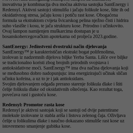
inovativna je kombinacija dva moćna aktivna sastojka SantEnergy i
Redensyl. Aktivni sastojci stimulišu i jačaju folikule kose, štite ih od
oksidativnog stresa, jačaju kosu i potiču rast kose. Obogaćena
formula sa ekstraktom cvijeta švicarskog pelina nježno čisti i hidrira
suho vlasište i kosu, te jača strukturu kose. Prirodno i učinkovito.
Ovaj šampon namijenjen muškarcima dostupan je u
bosanskohercegovačkim apotekama od proljeća 2023.godine.
SantEnergy: Jedinstveni dvostruki način djelovanja
SantEnergy™ je karakterističan ekstrakt bogat polifenolima,
izolovan iz nadzemnih dijelova biljke Yerba Santa. Lišće ove biljke
se tradicionalno koristi zbog brojnih prirodnih svojstava i
antioksidativne moći. SantEnergy™ ima dva načina djelovanja koji
se međusobno dobro nadopunjuju: ima energizirajući učinak sličan
učinku kofeina, a uz to je i jak antioksidans.
Svojim djelovanjem odgađa prerano starenje folikula dlake i štiti
ćelije folikula dlake od oksidativnih oštećenja. Kao rezultat toga,
povećava rast i gustoću kose.
Redensyl: Promotor rasta kose
Redensyl je aktivni sastojak koji se sastoji od dvije patentirane
molekule izolovane iz stabla ariša i listova zelenog čaja. Oživljava
ćelije u folikulima dlake i naučno dokazano stimuliše rast kose uz
istovremeno smanjenje gubitka kose.