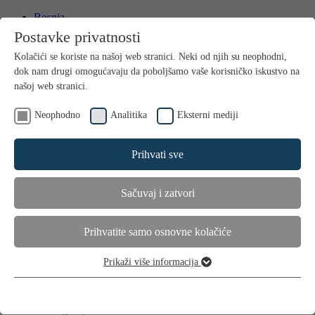
Bosnia
International
Postavke privatnosti
Kontakt
Kolačići se koriste na našoj web stranici. Neki od njih su neophodni,
Media
dok nam drugi omogućavaju da poboljšamo vaše korisničko iskustvo na
našoj web stranici.
Neophodno
Analitika
Eksterni mediji
Prihvati sve
Sačuvaj i zatvori
Home
Proizvodi
Njega kose
Prihvatite samo osnovne kolačiće
Dodaci prehrani
Primjena
Prikaži više informacija
Savjeti i trikovi
Neophodno
Suha i oštećena kosa
Ovi kolačići su neophodni za funkcioniranje web stranice i ne mogu
Gubitak kose kod muškaraca
se isključiti.
Gubitak kose kod žena